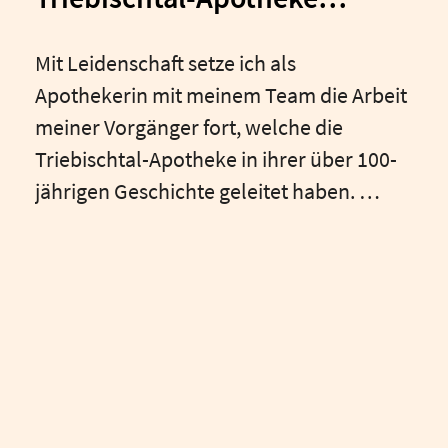
Meißen!
Mit Leidenschaft setze ich als
Apothekerin mit meinem Team die Arbeit
meiner Vorgänger fort, welche die
Triebischtal-Apotheke in ihrer über 100-
jährigen Geschichte geleitet haben.
​Wir nehmen uns Zeit für eine ehrliche
und fachlich fundierte Beratung und
freuen uns ganz besonders, wenn Sie
stets gern wiederkommen.