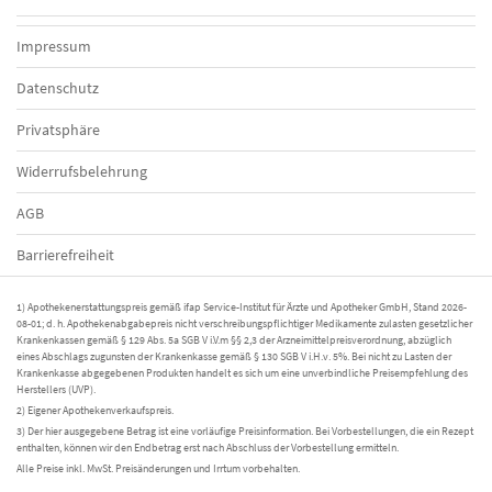
Impressum
Datenschutz
Privatsphäre
Widerrufsbelehrung
AGB
Barrierefreiheit
1) Apothekenerstattungspreis gemäß ifap Service-Institut für Ärzte und Apotheker GmbH, Stand 2026-
08-01; d. h. Apothekenabgabepreis nicht verschreibungspflichtiger Medikamente zulasten gesetzlicher
Krankenkassen gemäß § 129 Abs. 5a SGB V i.V.m §§ 2,3 der Arzneimittelpreisverordnung, abzüglich
eines Abschlags zugunsten der Krankenkasse gemäß § 130 SGB V i.H.v. 5%. Bei nicht zu Lasten der
Krankenkasse abgegebenen Produkten handelt es sich um eine unverbindliche Preisempfehlung des
Herstellers (UVP).
2) Eigener Apothekenverkaufspreis.
3) Der hier ausgegebene Betrag ist eine vorläufige Preisinformation. Bei Vorbestellungen, die ein Rezept
enthalten, können wir den Endbetrag erst nach Abschluss der Vorbestellung ermitteln.
Alle Preise inkl. MwSt. Preisänderungen und Irrtum vorbehalten.